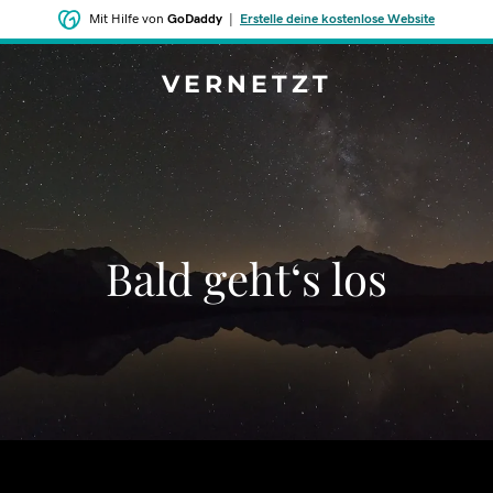
Mit Hilfe von
GoDaddy
|
Erstelle deine kostenlose Website
VERNETZT
Bald geht‘s los